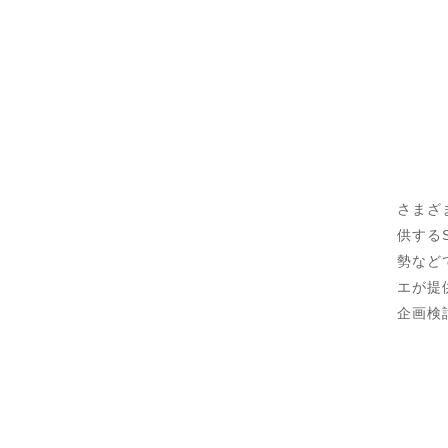
さまざ
供する
勢など
エが提
企画検