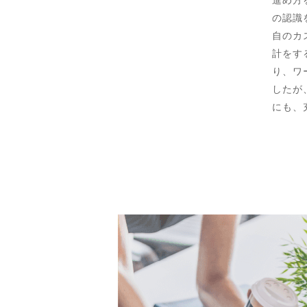
の認識
自のカ
計をす
り、ワ
したが
にも、