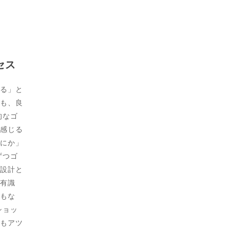
セス
る」と
も、良
的なゴ
感じる
にか」
ずつゴ
設計と
有識
もな
ショッ
もアツ