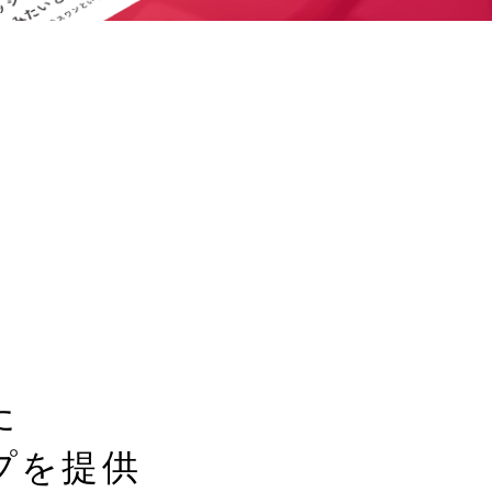
た
プを提供