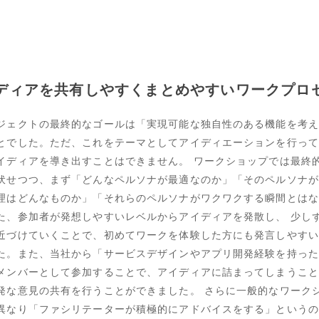
ディアを共有しやすくまとめやすい
ワークプロ
ジェクトの最終的なゴールは「実現可能な独自性のある機能を考え
とでした。ただ、これをテーマとしてアイディエーションを行って
イディアを導き出すことはできません。 ワークショップでは最終
伏せつつ、まず「どんなペルソナが最適なのか」「そのペルソナが
理はどんなものか」「それらのペルソナがワクワクする瞬間とはな
た、参加者が発想しやすいレベルからアイディアを発散し、 少し
近づけていくことで、初めてワークを体験した方にも発言しやすい
た。また、当社から「サービスデザインやアプリ開発経験を持った
メンバーとして参加することで、アイディアに詰まってしまうこと
発な意見の共有を行うことができました。 さらに一般的なワーク
異なり「ファシリテーターが積極的にアドバイスをする」というの