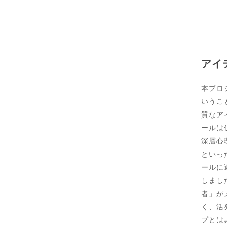
アイ
本プロ
いうこ
質なア
ールは
深層心
といっ
ールに
しまし
者」が
く、活
プとは