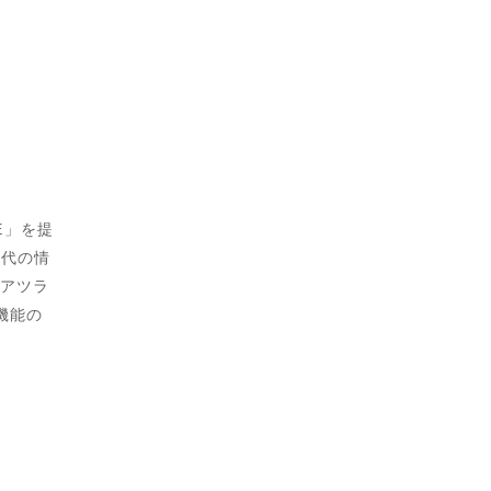
E」を提
現代の情
アツラ
機能の