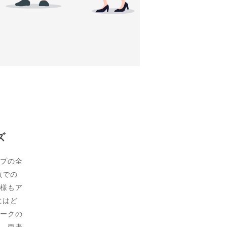
ズ
プの全
点での
様もア
にはど
ークの
、両者