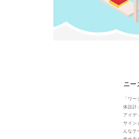
ニー
「ワー
体設計
アイデ
サイン
んなテ
進め方